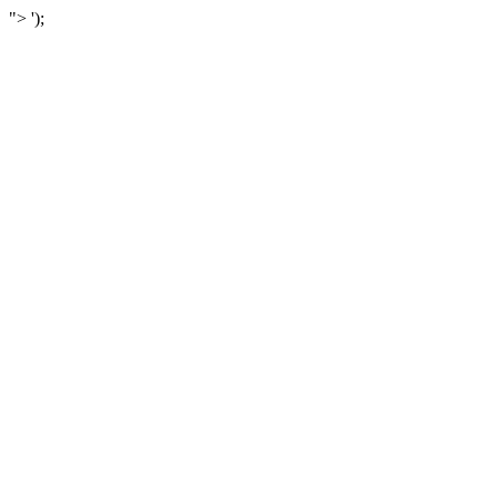
">
');