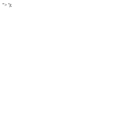
">
');