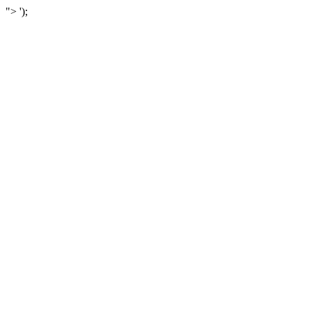
">
');