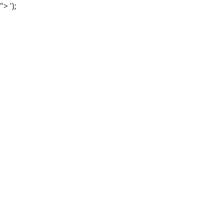
">
');
">
'});