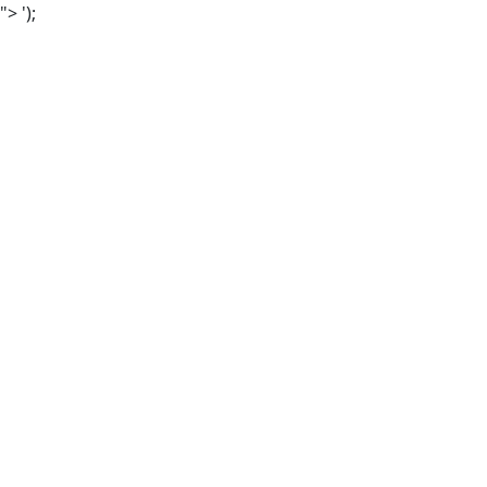
">
');