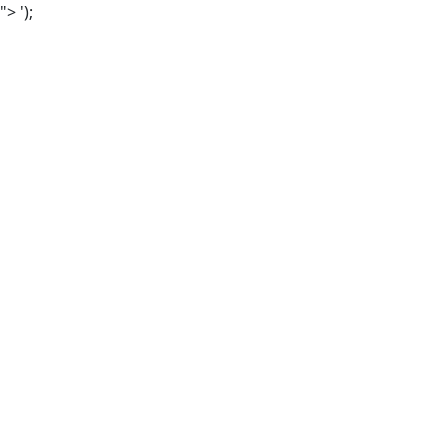
">
');