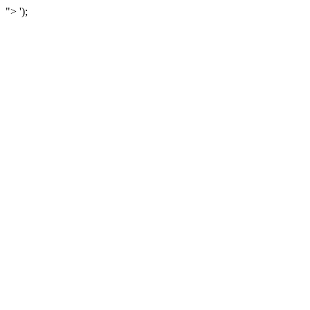
">
');