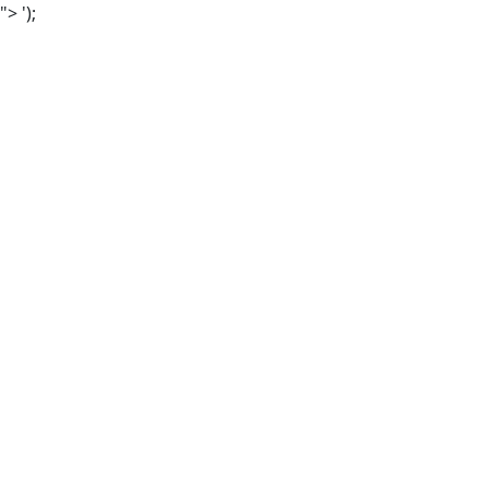
">
');