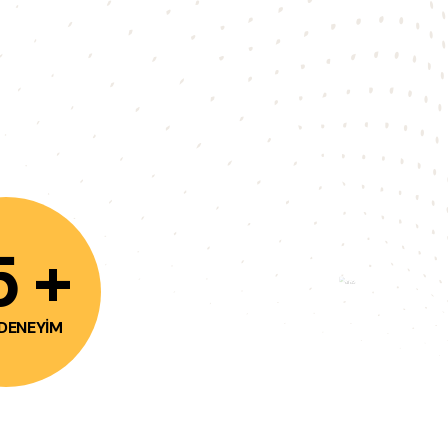
5 +
 DENEYIM