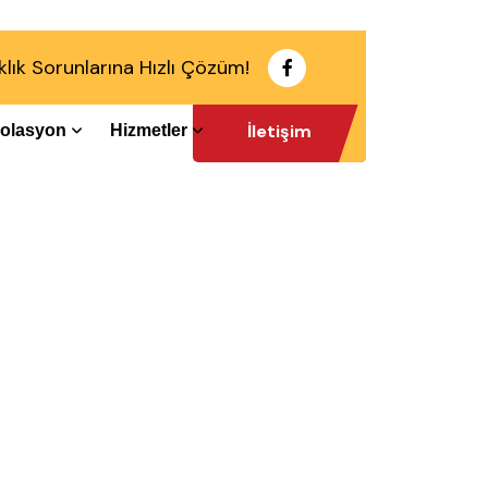
klık Sorunlarına Hızlı Çözüm!
İletişim
İzolasyon
Hizmetler