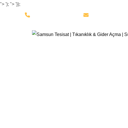
">
');
">
'});
0 545 608 74 75
samsunkanalacm
Tıkalı Boru 