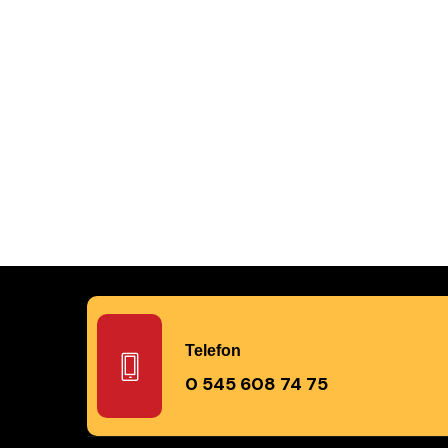
Tesisatçı Hizmetlerimiz
Tesisat, kısaca bahsetmek gerekirse b
döşeme işlemidir. İhtiyaç duyulan gere
malzemeleri...
Telefon
0 545 608 74 75