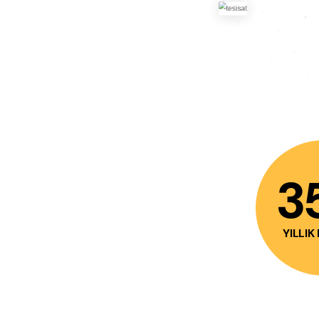
nde Sizlere en Kaliteli
anıklık Açma , Su Kaçak
ve Malzeme Sunmaya özen
a Wc Duş Lavabo Mutfak
luk sifon arızalarında
3
YILLIK
amsun