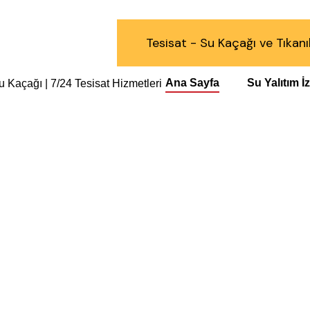
a@gmail.com
Tesisat - Su Kaçağı ve Tıkanı
Ana Sayfa
Su Yalıtım 
Açma