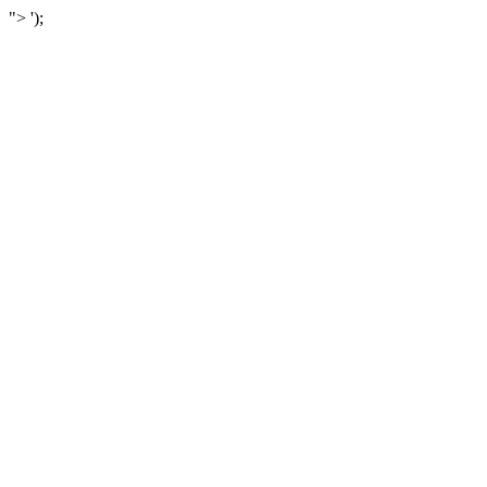
">
');