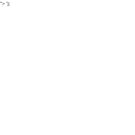
">
');