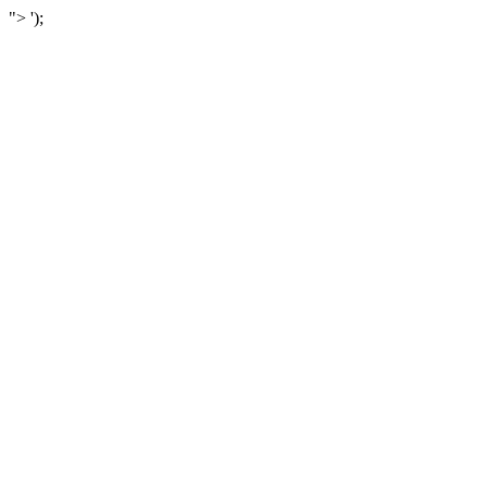
">
');