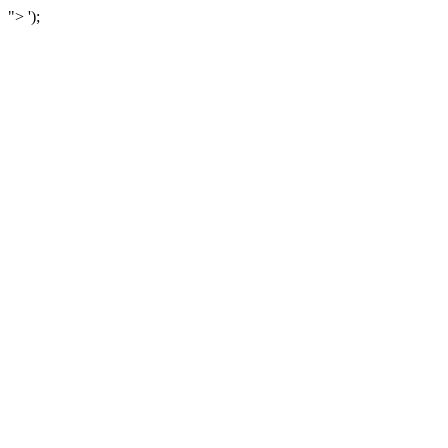
">
');