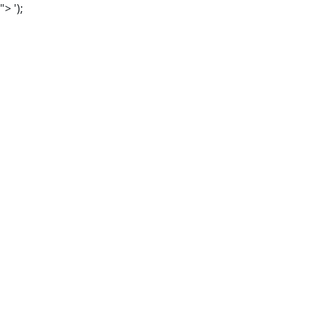
">
');