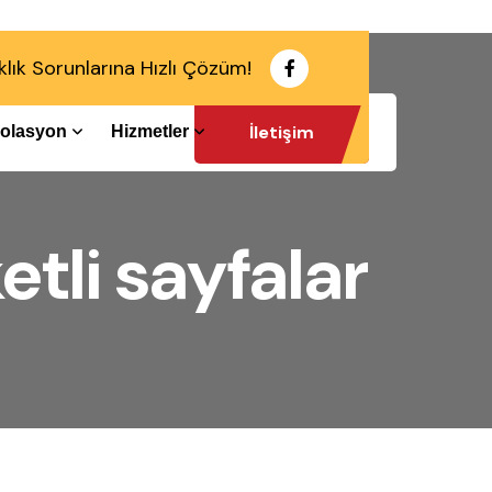
klık Sorunlarına Hızlı Çözüm!
İletişim
İzolasyon
Hizmetler
etli sayfalar