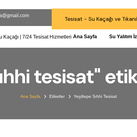
a@gmail.com
Tesisat - Su Kaçağı ve Tıkanı
Ana Sayfa
Su Yalıtım 
ıhhi tesisat" etik
Ana Sayfa
Etiketler
Yeşiltepe Sıhhi Tesisat