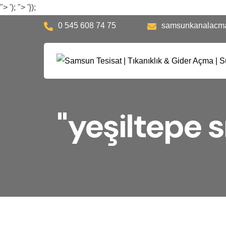
">
');
">
'});
0 545 608 74 75
samsunkanalacm
"yeşiltepe s