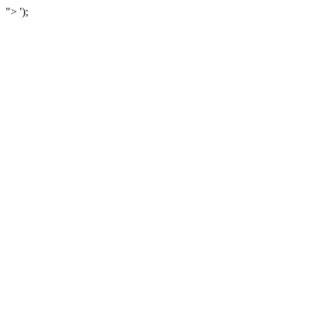
">
');