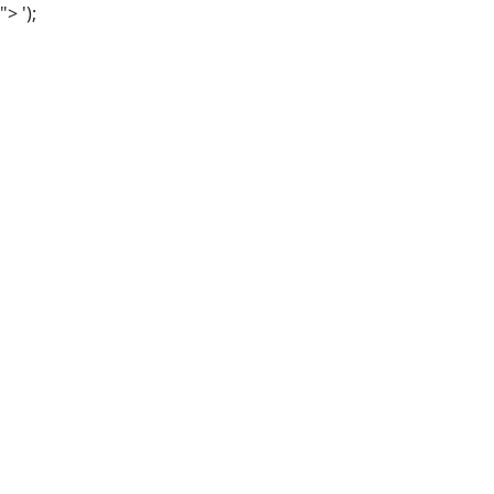
">
');