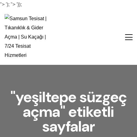
">
');
">
'});
"yeşiltepe süzgeç
açma" etiketli
sayfalar