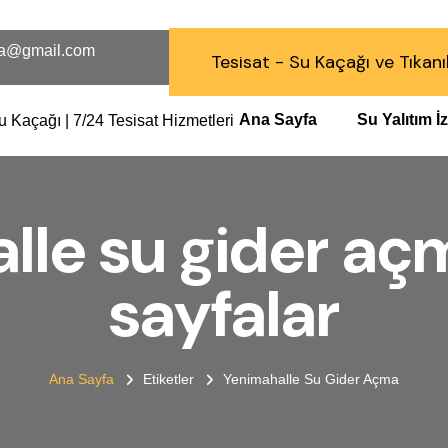
a@gmail.com
Tesisat - Su Kaçağı ve Tıkanı
Ana Sayfa
Su Yalıtım 
le su gider açm
sayfalar
Ana Sayfa
Etiketler
Yenimahalle Su Gider Açma