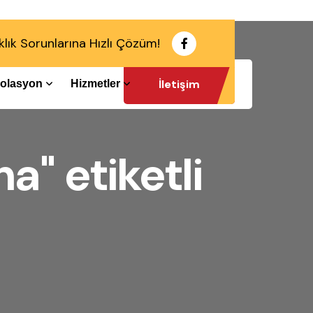
klık Sorunlarına Hızlı Çözüm!
İletişim
İzolasyon
Hizmetler
a" etiketli