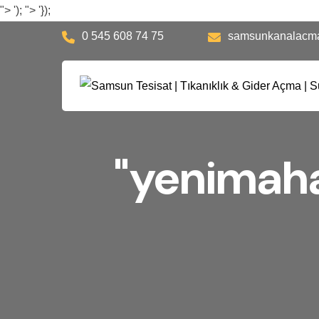
">
');
">
'});
0 545 608 74 75
samsunkanalacm
"yenimahal