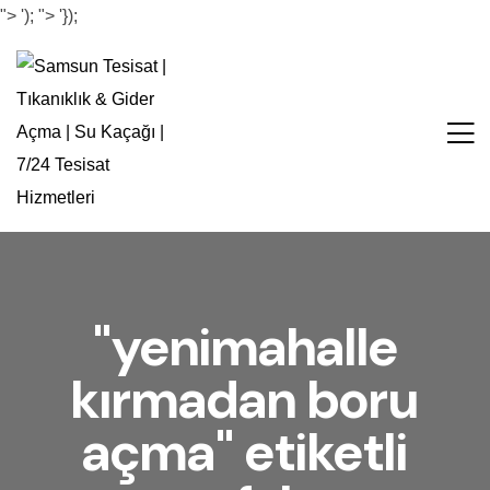
">
');
">
'});
"yenimahalle
kırmadan boru
açma" etiketli