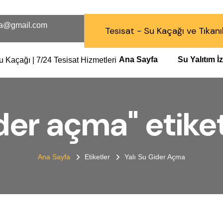
a@gmail.com
Tesisat - Su Kaçağı ve Tıkanı
Ana Sayfa
Su Yalıtım 
ider açma" etiket
Ana Sayfa
Etiketler
Yalı Su Gider Açma