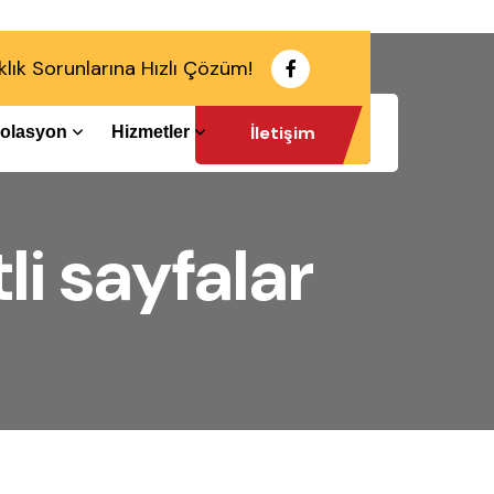
klık Sorunlarına Hızlı Çözüm!
İletişim
İzolasyon
Hizmetler
li sayfalar