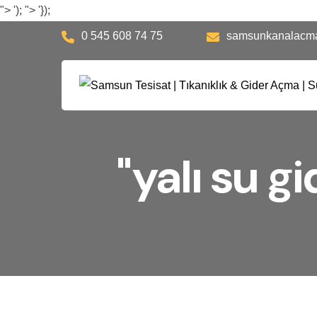
">
');
">
'});
0 545 608 74 75
samsunkanalacm
"yalı su g