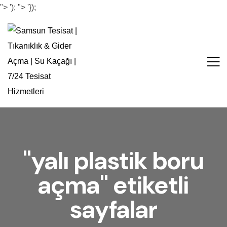
">
');
">
'});
"yalı plastik boru
açma" etiketli
sayfalar