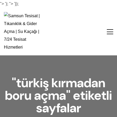
">
');
">
'});
"türkiş kırmadan
boru açma" etiketli
sayfalar