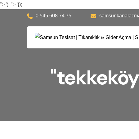
">
');
">
'});
0 545 608 74 75
samsunkanalacm
"tekkeköy 