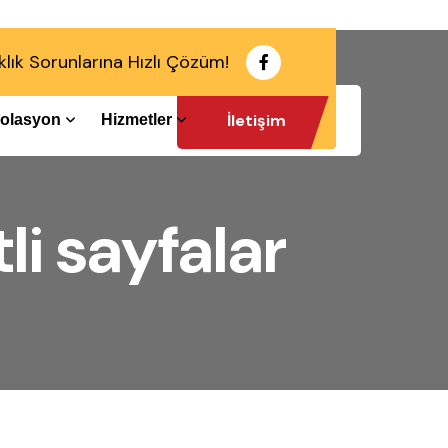
klık Sorunlarına Hızlı Çözüm!
İletişim
İzolasyon
Hizmetler
li sayfalar