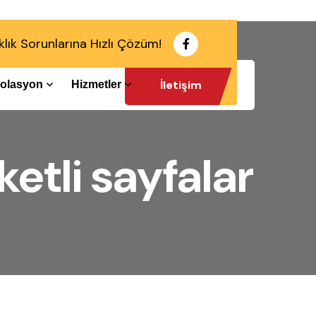
klık Sorunlarına Hızlı Çözüm!
İletişim
İzolasyon
Hizmetler
etli sayfalar