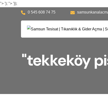
">
');
">
'});
0 545 608 74 75
samsunkanalacm
"tekkeköy pi