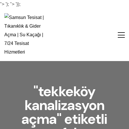
">
');
">
'});
"tekkeköy
kanalizasyon
açma" etiketli