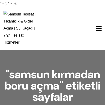
">
');
">
'});
"samsun kırmadan
boru açma" etiketli
sayfalar