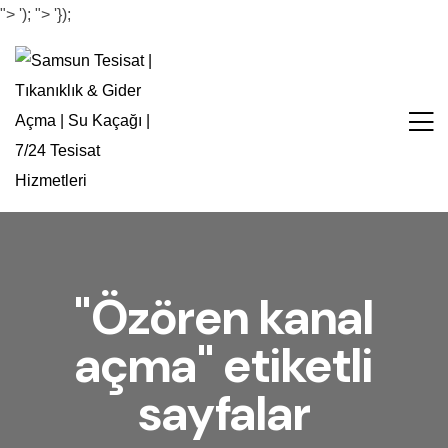
">
');
">
'});
"Özören kanal
açma" etiketli
sayfalar