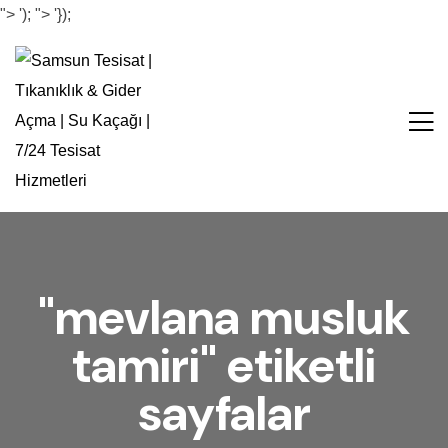
">
');
">
'});
"mevlana musluk
tamiri" etiketli
sayfalar