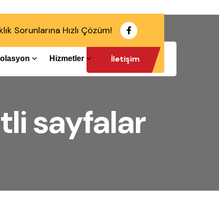
klık Sorunlarına Hızlı Çözüm!
İletişim
İzolasyon
Hizmetler
li sayfalar