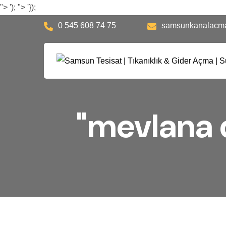
">
');
">
'});
0 545 608 74 75
samsunkanalacm
"mevlana d