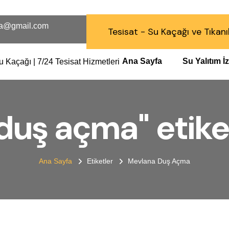
a@gmail.com
Tesisat - Su Kaçağı ve Tıkanı
Ana Sayfa
Su Yalıtım 
uş açma" etiket
Ana Sayfa
Etiketler
Mevlana Duş Açma