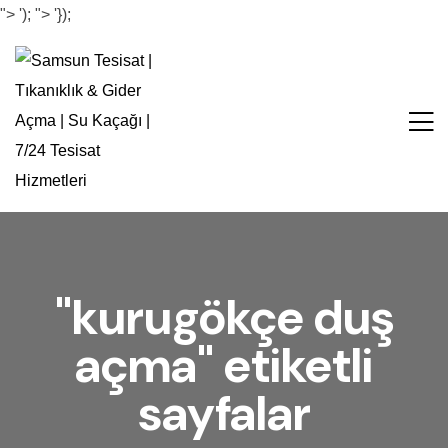
">
');
">
'});
"kurugökçe duş
açma" etiketli
sayfalar