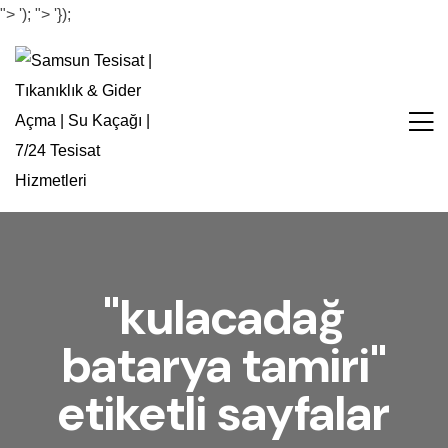
">
');
">
'});
"kulacadağ
batarya tamiri"
etiketli sayfalar