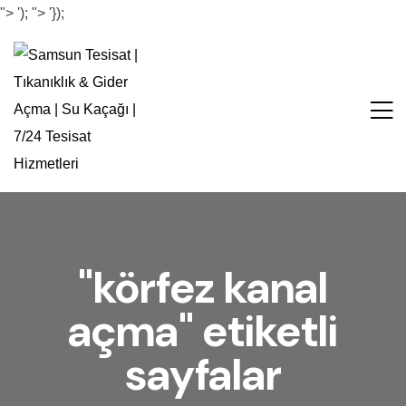
">
');
">
'});
"körfez kanal
açma" etiketli
sayfalar