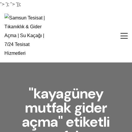
">
');
">
'});
"kayagüney
mutfak gider
açma" etiketli