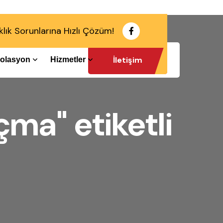
klık Sorunlarına Hızlı Çözüm!
İletişim
İzolasyon
Hizmetler
ma" etiketli