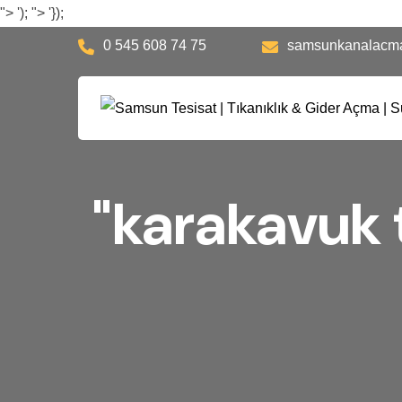
">
');
">
'});
0 545 608 74 75
samsunkanalacm
"karakavuk 