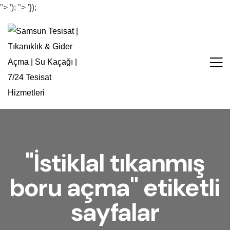
">
');
">
'});
"İstiklal tıkanmış
boru açma" etiketli
sayfalar