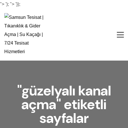
">
');
">
'});
"güzelyalı kanal
açma" etiketli
sayfalar