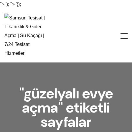
">
');
">
'});
"güzelyalı evye
açma" etiketli
sayfalar