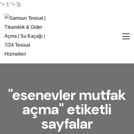
">
');
">
'});
"esenevler mutfak
açma" etiketli
sayfalar