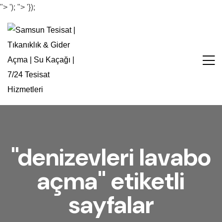
">
');
">
'});
"denizevleri lavabo
açma" etiketli
sayfalar