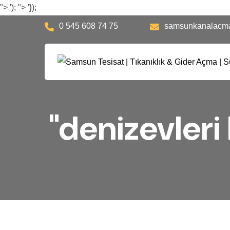
">
');
">
'});
0 545 608 74 75
samsunkanalacm
"denizevleri