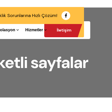
klık Sorunlarına Hızlı Çözüm!
İletişim
İzolasyon
Hizmetler
etli sayfalar