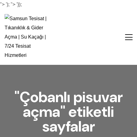
">
');
">
'});
"Çobanlı pisuvar
açma" etiketli
sayfalar