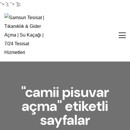
">
');
">
'});
"camii pisuvar
açma" etiketli
sayfalar