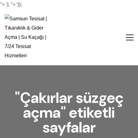
">
');
">
'});
"Çakırlar süzgeç
açma" etiketli
sayfalar