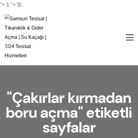
">
');
">
'});
"Çakırlar kırmadan
boru açma" etiketli
sayfalar