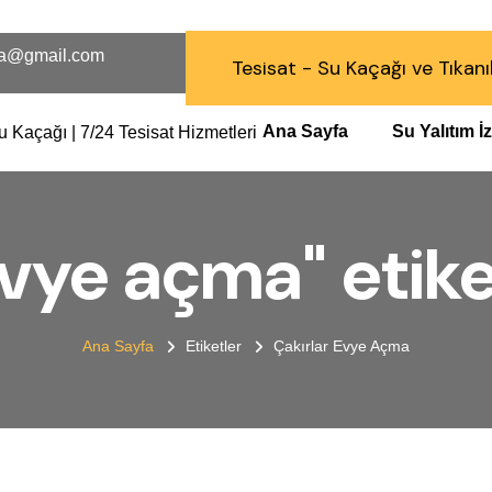
a@gmail.com
Tesisat - Su Kaçağı ve Tıkanı
Ana Sayfa
Su Yalıtım 
evye açma" etiket
Ana Sayfa
Etiketler
Çakırlar Evye Açma