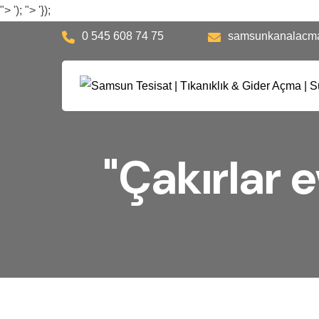
">
');
">
'});
0 545 608 74 75
samsunkanalacm
"Çakırlar 