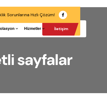
klık Sorunlarına Hızlı Çözüm!
İletişim
İzolasyon
Hizmetler
li sayfalar