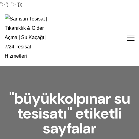
">
');
">
'});
"büyükkolpınar su
tesisatı" etiketli
sayfalar