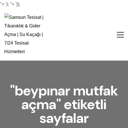
">
');
">
'});
"beypınar mutfak
açma" etiketli
sayfalar