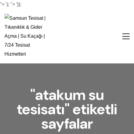
">
');
">
'});
"atakum su
tesisatı" etiketli
sayfalar