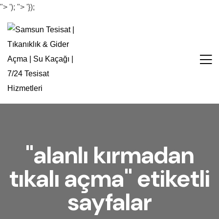
">
');
">
'});
"alanlı kırmadan
tıkalı açma" etiketli
sayfalar